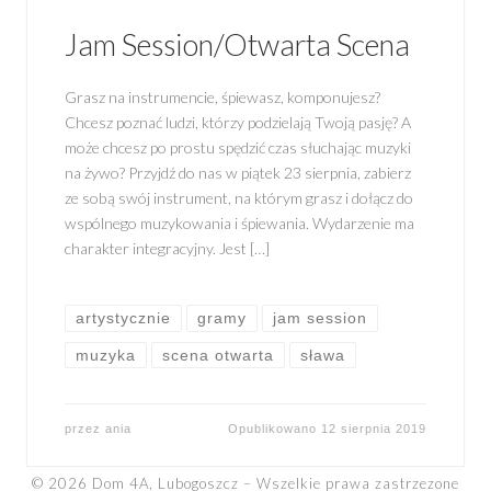
Jam Session/Otwarta Scena
Grasz na instrumencie, śpiewasz, komponujesz?
Chcesz poznać ludzi, którzy podzielają Twoją pasję? A
może chcesz po prostu spędzić czas słuchając muzyki
na żywo? Przyjdź do nas w piątek 23 sierpnia, zabierz
ze sobą swój instrument, na którym grasz i dołącz do
wspólnego muzykowania i śpiewania. Wydarzenie ma
charakter integracyjny. Jest […]
artystycznie
gramy
jam session
muzyka
scena otwarta
sława
przez
ania
Opublikowano
12 sierpnia 2019
© 2026
Dom 4A, Lubogoszcz
–
Wszelkie prawa zastrzezone